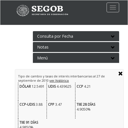
Toggle
naviga
Consulta por Fecha
Notas
Menú
Tipo de cambio y tasas de interés interbancarias al
27 de
septiembre de 2010
ver histórico
DÓLAR
12.5491
UDIS
4.439625
CCP
4.21
CCP-UDIS
3.88
CPP
3.47
TIIE 28 DÍAS
4.9050%
TIIE 91 DÍAS
4.9850%