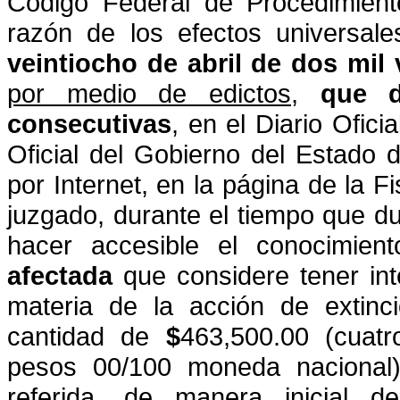
Código Federal de
Procedimient
razón de los efectos universales
veintiocho de abril de dos mil 
por medio de edictos
,
que d
consecutivas
,
en el Diario Ofici
Oficial
del Gobierno del Estado d
por Internet, en la página de la Fi
juzgado, durante el tiempo que dur
hacer
accesible el conocimien
afectada
que considere tener inte
materia de la acción de extinc
cantidad de
$
463,500.00 (cuatr
pesos 00/100 moneda nacional)
referida, de manera inicial d