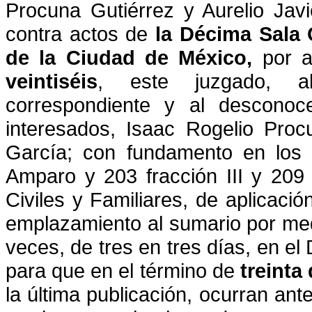
Procuna Gutiérrez y Aurelio Javi
contra actos de
la
Décima Sala C
de la Ciudad de México,
por 
veintiséis
, este juzgado, a
correspondiente y al desconoce
interesados,
Isaac
Rogelio Proc
García;
con fundamento en los ar
Amparo y 203 fracción III y 209
Civiles y Familiares, de
aplicació
emplazamiento al sumario por med
veces, de tres en tres días, en el D
para que en el
término de
treinta
la última publicación, ocurran ant