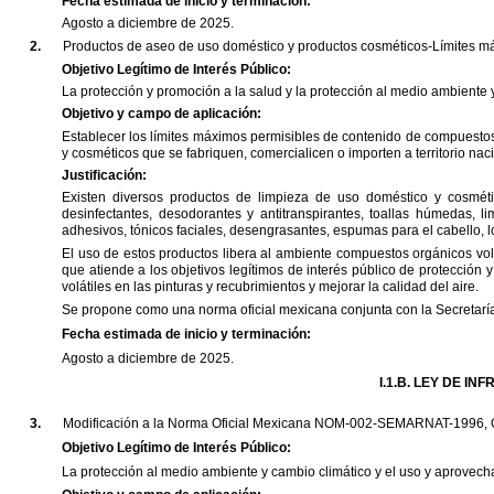
Fecha
estimada
de
inicio
y
terminación:
Agosto
a
diciembre
de
2025.
2.
Productos
de
aseo
de
uso
doméstico
y
productos
cosméticos-Límites
m
Objetivo
Legítimo
de
Interés
Público:
La
protección
y
promoción
a
la
salud
y
la
protección
al
medio
ambiente
Objetivo
y
campo
de
aplicación:
Establecer
los
límites
máximos
permisibles
de
contenido
de
compuesto
y
cosméticos
que
se
fabriquen,
comercialicen
o
importen
a
territorio
naci
Justificación:
Existen
diversos
productos
de
limpieza
de
uso
doméstico
y
cosmét
desinfectantes,
desodorantes
y
antitranspirantes,
toallas
húmedas,
li
adhesivos,
tónicos
faciales,
desengrasantes,
espumas
para
el
cabello,
l
El
uso
de
estos
productos
libera
al
ambiente
compuestos
orgánicos
vol
que
atiende
a
los
objetivos
legítimos
de
interés
público
de
protección
y
volátiles
en
las
pinturas
y
recubrimientos
y
mejorar
la
calidad
del
aire.
Se
propone
como
una
norma
oficial
mexicana
conjunta
con
la
Secretarí
Fecha
estimada
de
inicio
y
terminación:
Agosto
a
diciembre
de
2025.
I.1.B.
LEY
DE
INF
3.
Modificación
a
la
Norma
Oficial
Mexicana
NOM-002-SEMARNAT-1996,
Objetivo
Legítimo
de
Interés
Público:
La
protección
al
medio
ambiente
y
cambio
climático
y
el
uso
y
aprovech