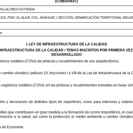
(COMARNAT)
VILLALOBOS
ESTRADA
223,
PISO
16,
ALA
B,
COL.
ANÁHUAC
I
SECCIÓN,
DEMARCACIÓN
TERRITORIAL
MIGUE
mx
I.
LEY
DE
INFRAESTRUCTURA
DE
LA
CALIDAD
INFRAESTRUCTURA
DE
LA
CALIDAD
/
TEMAS
INSCRITOS
POR
PRIMERA
VEZ
DESARROLLADO
ánicos
volátiles
(COVs)
de
pinturas
y
recubrimientos
de
uso
arquitectónico.
y
cambio
climático
(artículo
10,
fracciones
I
y
VIII
de
la
Ley
de
Infraestructura
de
la
C
s
orgánicos
volátiles
(COVs)
en
las
pinturas
y
recubrimientos
esmaltes
en
base
sol
ión
y
decoración
de
distintos
tipos
de
superficies,
como
para
interiores
y
exterio
tiles
que
contribuyen
en
gran
medida
a
la
formación
de
ozono
troposférico,
el
cual
omoción
a
la
salud,
así
como
la
protección
al
medio
ambiente
y
cambio
climátic
a
de
Economía.