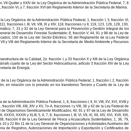
r,
VII
Quáter
y
XXIV
de
la
Ley
Orgánica
de
la
Administración
Pública
Federal;
7,
8
,
fracción
VI,
y
7,
fracción
XVI
del
Reglamento
Interior
de
la
Secretaría
de
Marina.
la
Ley
Orgánica
de
la
Administración
Pública
Federal;
1,
fracción
I,
3,
fracción
VI,
111,
fracciones
I,
III,
VII,
VIII,
IX
y
XIV,
118,
fracciones
I
y
II,
119,
123,
126,
128,
130,
imático;
7,
31
y
32
de
la
Ley
General
para
la
Prevención
y
Gestión
Integral
de
los
eneral
de
Desarrollo
Forestal
Sustentable;
8,
fracción
V,
44,
91
y
98
de
la
Ley
de
icados;
150
de
la
Ley
del
Sector
Eléctrico;
56
del
Reglamento
de
la
Ley
Federal
VII
y
VIII
del
Reglamento
Interior
de
la
Secretaría
de
Medio
Ambiente
y
Recursos
fraestructura
de
la
Calidad,
2o.
fracción
I,
y
33
fracción
X
y
XIII
de
la
Ley
Orgánica
árrafo
cuarto
de
la
Ley
del
Sector
Hidrocarburos;
artículo
5
fracción
XIV
de
la
Ley
retaría
de
Energía.
I
de
la
Ley
Orgánica
de
la
Administración
Pública
Federal;
1,
fracción
I,
2,
fracción
ón,
en
relación
con
lo
previsto
en
los
transitorios
Tercero
y
Cuarto
de
la
Ley
de
ca
de
la
Administración
Pública
Federal;
1,
6,
fracciones
I,
II,
IV,
VIII,
XV,
XVI,
XVIII
y
,
fracción
VIII,
XIII,
XIV
y
XV,
7o-A,
fracciones
I
y
VIII,
38
y
42
de
la
Ley
Federal
de
d
de
Organismos
Genéticamente
Modificados;
40,
91
y
97
de
la
Ley
de
Desarrollo
I,
XXXVI,
XXXIX
y
XLIII,
5,
6,
7,
8,
fracciones
I,
III,
VI,
VII,
XI,
XII,
XIV,
XVI,
XVII,
XIX,
38,
fracción
II
de
la
Ley
General
de
Pesca
y
Acuacultura
Sustentables;
1,
36,
79,
s
10
y
22
Bis
11
de
la
Ley
General
de
Organizaciones
y
Actividades
Auxiliares
del
ria
de
Registros,
Autorizaciones
de
Importación
y
Exportación
y
Certificados
de