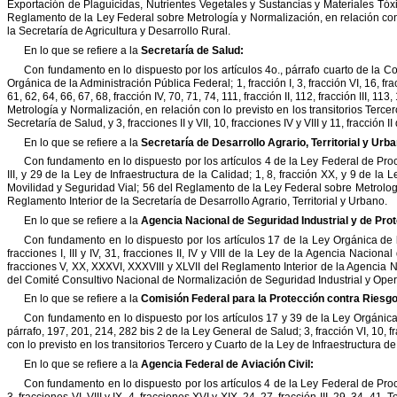
Exportación
de
Plaguicidas,
Nutrientes
Vegetales
y
Sustancias
y
Materiales
Tóx
Reglamento
de
la
Ley
Federal
sobre
Metrología
y
Normalización,
en
relación
co
la
Secretaría
de
Agricultura
y
Desarrollo
Rural.
En
lo
que
se
refiere
a
la
Secretaría
de
Salud:
Con
fundamento
en
lo
dispuesto
por
los
artículos
4o.,
párrafo
cuarto
de
la
Co
Orgánica
de
la
Administración
Pública
Federal;
1,
fracción
I,
3,
fracción
VI,
16,
fra
61,
62,
64,
66,
67,
68,
fracción
IV,
70,
71,
74,
111,
fracción
II,
112,
fracción
III,
113,
Metrología
y
Normalización,
en
relación
con
lo
previsto
en
los
transitorios
Tercer
Secretaría
de
Salud,
y
3,
fracciones
II
y
VII,
10,
fracciones
IV
y
VIII
y
11,
fracción
II
En
lo
que
se
refiere
a
la
Secretaría
de
Desarrollo
Agrario,
Territorial
y
Urba
Con
fundamento
en
lo
dispuesto
por
los
artículos
4
de
la
Ley
Federal
de
Pro
III,
y
29
de
la
Ley
de
Infraestructura
de
la
Calidad;
1,
8,
fracción
XX,
y
9
de
la
L
Movilidad
y
Seguridad
Vial;
56
del
Reglamento
de
la
Ley
Federal
sobre
Metrolog
Reglamento
Interior
de
la
Secretaría
de
Desarrollo
Agrario,
Territorial
y
Urbano.
En
lo
que
se
refiere
a
la
Agencia
Nacional
de
Seguridad
Industrial
y
de
Prot
Con
fundamento
en
lo
dispuesto
por
los
artículos
17
de
la
Ley
Orgánica
de
fracciones
I,
III
y
IV,
31,
fracciones
II,
IV
y
VIII
de
la
Ley
de
la
Agencia
Nacional
fracciones
V,
XX,
XXXVI,
XXXVIII
y
XLVII
del
Reglamento
Interior
de
la
Agencia
N
del
Comité
Consultivo
Nacional
de
Normalización
de
Seguridad
Industrial
y
Oper
En
lo
que
se
refiere
a
la
Comisión
Federal
para
la
Protección
contra
Riesg
Con
fundamento
en
lo
dispuesto
por
los
artículos
17
y
39
de
la
Ley
Orgánic
párrafo,
197,
201,
214,
282
bis
2
de
la
Ley
General
de
Salud;
3,
fracción
VI,
10,
f
con
lo
previsto
en
los
transitorios
Tercero
y
Cuarto
de
la
Ley
de
Infraestructura
de
En
lo
que
se
refiere
a
la
Agencia
Federal
de
Aviación
Civil:
Con
fundamento
en
lo
dispuesto
por
los
artículos
4
de
la
Ley
Federal
de
Pro
3,
fracciones
VI,
VIII
y
IX,
4,
fracciones
XVI
y
XIX,
24,
27,
fracción
III,
29,
34,
41,
T