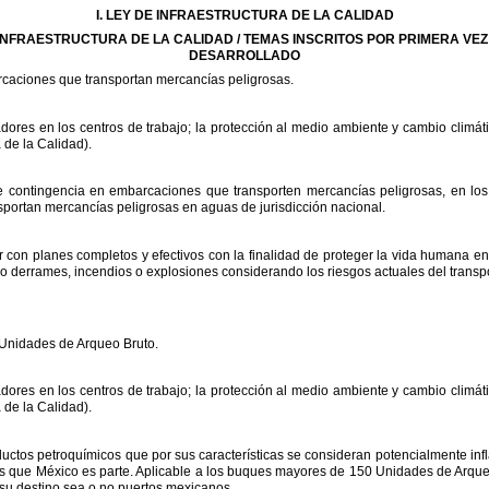
I.
LEY
DE
INFRAESTRUCTURA
DE
LA
CALIDAD
INFRAESTRUCTURA
DE
LA
CALIDAD
/
TEMAS
INSCRITOS
POR
PRIMERA
VEZ
DESARROLLADO
caciones
que
transportan
mercancías
peligrosas.
adores
en
los
centros
de
trabajo;
la
protección
al
medio
ambiente
y
cambio
climát
a
de
la
Calidad).
e
contingencia
en
embarcaciones
que
transporten
mercancías
peligrosas,
en
los
sportan
mercancías
peligrosas
en
aguas
de
jurisdicción
nacional.
r
con
planes
completos
y
efectivos
con
la
finalidad
de
proteger
la
vida
humana
en
o
derrames,
incendios
o
explosiones
considerando
los
riesgos
actuales
del
transp
Unidades
de
Arqueo
Bruto.
adores
en
los
centros
de
trabajo;
la
protección
al
medio
ambiente
y
cambio
climát
a
de
la
Calidad).
ductos
petroquímicos
que
por
sus
características
se
consideran
potencialmente
inf
s
que
México
es
parte.
Aplicable
a
los
buques
mayores
de
150
Unidades
de
Arqu
su
destino
sea
o
no
puertos
mexicanos.