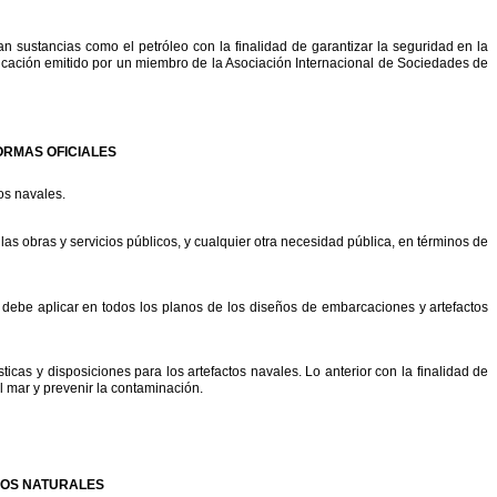
an
sustancias
como
el
petróleo
con
la
finalidad
de
garantizar
la
seguridad
en
la
ficación
emitido
por
un
miembro
de
la
Asociación
Internacional
de
Sociedades
de
ORMAS
OFICIALES
os
navales.
las
obras
y
servicios
públicos,
y
cualquier
otra
necesidad
pública,
en
términos
de
debe
aplicar
en
todos
los
planos
de
los
diseños
de
embarcaciones
y
artefactos
sticas
y
disposiciones
para
los
artefactos
navales.
Lo
anterior
con
la
finalidad
de
l
mar
y
prevenir
la
contaminación.
OS
NATURALES