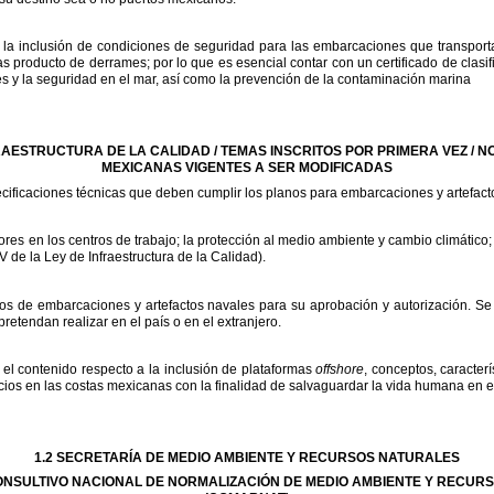
la
inclusión
de
condiciones
de
seguridad
para
las
embarcaciones
que
transport
as
producto
de
derrames;
por
lo
que
es
esencial
contar
con
un
certificado
de
clasi
es
y
la
seguridad
en
el
mar,
así
como
la
prevención
de
la
contaminación
marina
RAESTRUCTURA
DE
LA
CALIDAD
/
TEMAS
INSCRITOS
POR
PRIMERA
VEZ
/
N
MEXICANAS
VIGENTES
A
SER
MODIFICADAS
cificaciones
técnicas
que
deben
cumplir
los
planos
para
embarcaciones
y
artefact
ores
en
los
centros
de
trabajo;
la
protección
al
medio
ambiente
y
cambio
climático;
V
de
la
Ley
de
Infraestructura
de
la
Calidad).
os
de
embarcaciones
y
artefactos
navales
para
su
aprobación
y
autorización.
Se
pretendan
realizar
en
el
país
o
en
el
extranjero.
el
contenido
respecto
a
la
inclusión
de
plataformas
offshore
,
conceptos,
caracterí
cios
en
las
costas
mexicanas
con
la
finalidad
de
salvaguardar
la
vida
humana
en
e
1.2
SECRETARÍA
DE
MEDIO
AMBIENTE
Y
RECURSOS
NATURALES
ONSULTIVO
NACIONAL
DE
NORMALIZACIÓN
DE
MEDIO
AMBIENTE
Y
RECURS