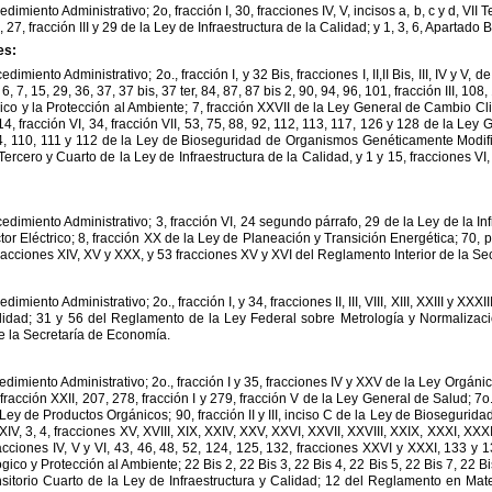
edimiento
Administrativo;
2o,
fracción
I,
30,
fracciones
IV,
V,
incisos
a,
b,
c
y
d,
VII
Te
,
27,
fracción
III
y
29
de
la
Ley
de
Infraestructura
de
la
Calidad;
y
1,
3,
6,
Apartado
B
es:
cedimiento
Administrativo;
2o.,
fracción
I,
y
32
Bis,
fracciones
I,
II,II
Bis,
III,
IV
y
V,
de
6,
7,
15,
29,
36,
37,
37
bis,
37
ter,
84,
87,
87
bis
2,
90,
94,
96,
101,
fracción
III,
108,
ico
y
la
Protección
al
Ambiente;
7,
fracción
XXVII
de
la
Ley
General
de
Cambio
Cl
14,
fracción
VI,
34,
fracción
VII,
53,
75,
88,
92,
112,
113,
117,
126
y
128
de
la
Ley
G
4,
110,
111
y
112
de
la
Ley
de
Bioseguridad
de
Organismos
Genéticamente
Modif
Tercero
y
Cuarto
de
la
Ley
de
Infraestructura
de
la
Calidad,
y
1
y
15,
fracciones
VI,
cedimiento
Administrativo;
3,
fracción
VI,
24
segundo
párrafo,
29
de
la
Ley
de
la
In
tor
Eléctrico;
8,
fracción
XX
de
la
Ley
de
Planeación
y
Transición
Energética;
70,
p
racciones
XIV,
XV
y
XXX,
y
53
fracciones
XV
y
XVI
del
Reglamento
Interior
de
la
Sec
edimiento
Administrativo;
2o.,
fracción
I,
y
34,
fracciones
II,
III,
VIII,
XIII,
XXIII
y
XXXII
lidad;
31
y
56
del
Reglamento
de
la
Ley
Federal
sobre
Metrología
y
Normalizaci
e
la
Secretaría
de
Economía.
edimiento
Administrativo;
2o.,
fracción
I
y
35,
fracciones
IV
y
XXV
de
la
Ley
Orgáni
fracción
XXII,
207,
278,
fracción
I
y
279,
fracción
V
de
la
Ley
General
de
Salud;
7o.
Ley
de
Productos
Orgánicos;
90,
fracción
II
y
III,
inciso
C
de
la
Ley
de
Biosegurida
XIV,
3,
4,
fracciones
XV,
XVIII,
XIX,
XXIV,
XXV,
XXVI,
XXVII,
XXVIII,
XXIX,
XXXI,
XXXII
acciones
IV,
V
y
VI,
43,
46,
48,
52,
124,
125,
132,
fracciones
XXVI
y
XXXI,
133
y
1
ógico
y
Protección
al
Ambiente;
22
Bis
2,
22
Bis
3,
22
Bis
4,
22
Bis
5,
22
Bis
7,
22
Bi
nsitorio
Cuarto
de
la
Ley
de
Infraestructura
y
Calidad;
12
del
Reglamento
en
Mate