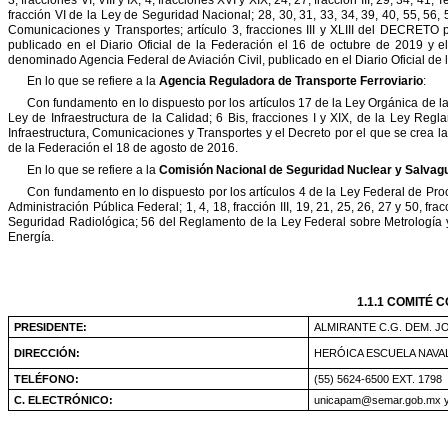
fracción
VI
de
la
Ley
de
Seguridad
Nacional;
28,
30,
31,
33,
34,
39,
40,
55,
56,
Comunicaciones
y
Transportes;
artículo
3,
fracciones
III
y
XLIII
del
DECRETO
publicado
en
el
Diario
Oficial
de
la
Federación
el
16
de
octubre
de
2019
y
e
denominado
Agencia
Federal
de
Aviación
Civil,
publicado
en
el
Diario
Oficial
de
En
lo
que
se
refiere
a
la
Agencia
Reguladora
de
Transporte
Ferroviario
:
Con
fundamento
en
lo
dispuesto
por
los
artículos
17
de
la
Ley
Orgánica
de
l
Ley
de
Infraestructura
de
la
Calidad;
6
Bis,
fracciones
I
y
XIX,
de
la
Ley
Regla
Infraestructura,
Comunicaciones
y
Transportes
y
el
Decreto
por
el
que
se
crea
la
de
la
Federación
el
18
de
agosto
de
2016.
En
lo
que
se
refiere
a
la
Comisión
Nacional
de
Seguridad
Nuclear
y
Salvag
Con
fundamento
en
lo
dispuesto
por
los
artículos
4
de
la
Ley
Federal
de
Pro
Administración
Pública
Federal;
1,
4,
18,
fracción
III,
19,
21,
25,
26,
27
y
50,
frac
Seguridad
Radiológica;
56
del
Reglamento
de
la
Ley
Federal
sobre
Metrología
Energía.
1.1.1
COMITÉ
C
PRESIDENTE:
ALMIRANTE
C.G.
DEM.
J
DIRECCIÓN:
HERÓICA
ESCUELA
NAVA
TELÉFONO:
(55)
5624-6500
EXT.
1798
C.
ELECTRÓNICO:
unicapam@semar.gob.mx