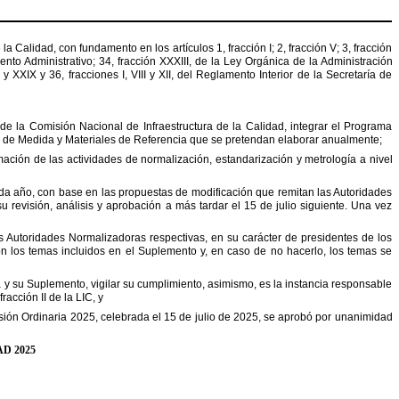
e
la
Calidad,
con
fundamento
en
los
artículos
1,
fracción
I;
2,
fracción
V;
3,
fracción
ento
Administrativo;
34,
fracción
XXXIII,
de
la
Ley
Orgánica
de
la
Administración
y
XXIX
y
36,
fracciones
I,
VIII
y
XII,
del
Reglamento
Interior
de
la
Secretaría
de
de
la
Comisión
Nacional
de
Infraestructura
de
la
Calidad,
integrar
el
Programa
de
Medida
y
Materiales
de
Referencia
que
se
pretendan
elaborar
anualmente;
mación
de
las
actividades
de
normalización,
estandarización
y
metrología
a
nivel
da
año,
con
base
en
las
propuestas
de
modificación
que
remitan
las
Autoridades
su
revisión,
análisis
y
aprobación
a
más
tardar
el
15
de
julio
siguiente.
Una
vez
s
Autoridades
Normalizadoras
respectivas,
en
su
carácter
de
presidentes
de
los
on
los
temas
incluidos
en
el
Suplemento
y,
en
caso
de
no
hacerlo,
los
temas
se
a
y
su
Suplemento,
vigilar
su
cumplimiento,
asimismo,
es
la
instancia
responsable
fracción
II
de
la
LIC,
y
sión
Ordinaria
2025,
celebrada
el
15
de
julio
de
2025,
se
aprobó
por
unanimidad
AD
2025