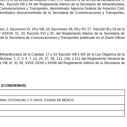
6o.,
fracción
XIII
y
34
del
Reglamento
Interior
de
la
Secretaría
de
Infraestructura,
Comunicaciones
y
Transportes,
denominado
Agencia
Federal
de
Aviación
Civil,
nistrativo
desconcentrado
de
la
Secretaría
de
Comunicaciones
y
Transportes,
ivo;
2,
fracciones
VI,
VII
y
VIII,
10,
fracciones
VII,
XII
y
XV,
27,
fracción
III
y
29
de
la
y
XXXVII,
31,
33,
fracción
XVI
y
35,
del
Reglamento
Interior
de
la
Secretaría
de
de
la
Secretaría
de
Comunicaciones
y
Transportes
publicado
en
el
Diario
Oficial
Infraestructura
de
la
Calidad;
17
y
33,
fracción
XIII
y
XIX
de
la
Ley
Orgánica
de
la
Nuclear;
1,
2,
3,
4,
7,
14,
20,
37,
39,
121,
130,
y
212
del
Reglamento
General
de
s
VIII,
IX,
XI,
XII,
XXVII,
XXXII
y
XXXIII
del
Reglamento
Interior
de
la
Secretaría
de
A
(CCNNSEMAR)
RIAL
COYOACÁN,
C.P.
04470,
CIUDAD
DE
MÉXICO