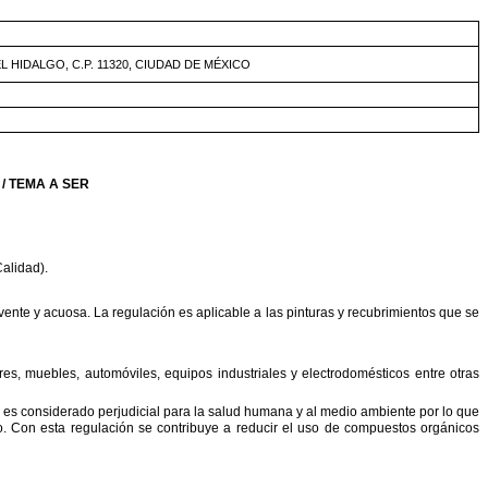
L
HIDALGO,
C.P.
11320,
CIUDAD
DE
MÉXICO
/
TEMA
A
SER
alidad).
vente
y
acuosa.
La
regulación
es
aplicable
a
las
pinturas
y
recubrimientos
que
se
res,
muebles,
automóviles,
equipos
industriales
y
electrodomésticos
entre
otras
es
considerado
perjudicial
para
la
salud
humana
y
al
medio
ambiente
por
lo
que
o.
Con
esta
regulación
se
contribuye
a
reducir
el
uso
de
compuestos
orgánicos