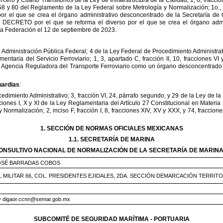
58
y
80
del
Reglamento
de
la
Ley
Federal
sobre
Metrología
y
Normalización;
1o.,
por
el
que
se
crea
el
órgano
administrativo
desconcentrado
de
la
Secretaría
de
l
DECRETO
por
el
que
se
reforma
el
diverso
por
el
que
se
crea
el
órgano
admi
la
Federación
el
12
de
septiembre
de
2023.
a
Administración
Pública
Federal;
4
de
la
Ley
Federal
de
Procedimiento
Administrat
mentaria
del
Servicio
Ferroviario;
1,
3,
apartado
C,
fracción
II,
10,
fracciones
VI
Agencia
Reguladora
del
Transporte
Ferroviario
como
un
órgano
desconcentrado
uardias
:
cedimiento
Administrativo;
3,
fracción
VI,
24,
párrafo
segundo,
y
29
de
la
Ley
de
la
ciones
I,
X
y
XI
de
la
Ley
Reglamentaria
del
Artículo
27
Constitucional
en
Materia
y
Normalización;
2,
inciso
F,
fracción
I,
8,
fracciones
XIV,
XV
y
XXX,
y
74,
fraccione
1.
SECCIÓN
DE
NORMAS
OFICIALES
MEXICANAS
1.1.
SECRETARÍA
DE
MARINA
ONSULTIVO
NACIONAL
DE
NORMALIZACIÓN
DE
LA
SECRETARÍA
DE
MARIN
OSÉ
BARRADAS
COBOS
L
MILITAR
66,
COL.
PRESIDENTES
EJIDALES,
2DA.
SECCIÓN
DEMARCACIÓN
TERRITO
y
digaor.ccnn@semar.gob.mx
SUBCOMITÉ
DE
SEGURIDAD
MARÍTIMA
-
PORTUARIA