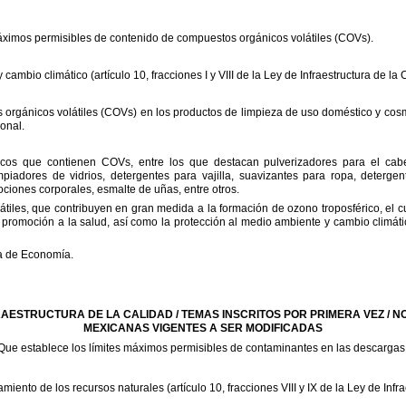
áximos
permisibles
de
contenido
de
compuestos
orgánicos
volátiles
(COVs).
y
cambio
climático
(artículo
10,
fracciones
I
y
VIII
de
la
Ley
de
Infraestructura
de
la
C
s
orgánicos
volátiles
(COVs)
en
los
productos
de
limpieza
de
uso
doméstico
y
cosm
onal.
icos
que
contienen
COVs,
entre
los
que
destacan
pulverizadores
para
el
cabe
mpiadores
de
vidrios,
detergentes
para
vajilla,
suavizantes
para
ropa,
detergen
ociones
corporales,
esmalte
de
uñas,
entre
otros.
átiles,
que
contribuyen
en
gran
medida
a
la
formación
de
ozono
troposférico,
el
c
promoción
a
la
salud,
así
como
la
protección
al
medio
ambiente
y
cambio
climáti
a
de
Economía.
RAESTRUCTURA
DE
LA
CALIDAD
/
TEMAS
INSCRITOS
POR
PRIMERA
VEZ
/
N
MEXICANAS
VIGENTES
A
SER
MODIFICADAS
Que
establece
los
límites
máximos
permisibles
de
contaminantes
en
las
descargas
amiento
de
los
recursos
naturales
(artículo
10,
fracciones
VIII
y
IX
de
la
Ley
de
Infr