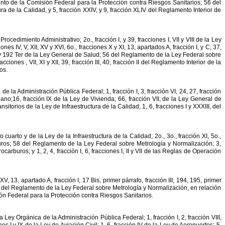
nto
de
la
Comisión
Federal
para
la
Protección
contra
Riesgos
Sanitarios;
56
del
ura
de
la
Calidad,
y
5,
fracción
XXIV,
y
9,
fracción
XLIV
del
Reglamento
Interior
de
Procedimiento
Administrativo;
2o.,
fracción
I,
y
39,
fracciones
I,
VII
y
VIII
de
la
Ley
iones
IV,
V,
XII,
XV
y
XVI,
6o.,
fracciones
X
y
XI,
13,
apartados
A,
fracción
I,
y
C,
37,
y
192
Ter
de
la
Ley
General
de
Salud;
56
del
Reglamento
de
la
Ley
Federal
sobre
racciones
,
VII,
XI
y
XII,
39,
fracción
III,
40,
fracción
II
del
Reglamento
Interior
de
la
os.
a
de
la
Administración
Pública
Federal;
1,
fracción
I,
3,
fracción
VI,
24,
27,
fracción
ano;16,
fracción
IX
de
la
Ley
de
Vivienda;
66,
fracción
VII,
de
la
Ley
General
de
ansitorios
de
la
Ley
de
Infraestructura
de
la
Calidad;
1,
6,
fracciones
I
y
XXXIII,
del
fo
cuarto
y
de
la
Ley
de
la
Infraestructura
de
la
Calidad;
2o.,
3o.,
fracción
XI,
5o.,
ros;
58
del
Reglamento
de
la
Ley
Federal
sobre
Metrología
y
Normalización;
3,
rocarburos;
y
1,
2,
4,
fracción
I,
6,
fracciones
I,
II
y
VII
de
las
Reglas
de
Operación
XV,
13,
apartado
A,
fracción
I,
17
Bis,
primer
párrafo,
fracción
III,
194,
195,
primer
del
Reglamento
de
la
Ley
Federal
sobre
Metrología
y
Normalización,
en
relación
ón
Federal
para
la
Protección
contra
Riesgos
Sanitarios.
la
Ley
Orgánica
de
la
Administración
Pública
Federal;
1,
fracción
I,
2,
fracción
VIII,
nes
I
y
IX
de
la
Ley
de
Aviación
Civil;
1,
6,
fracción
IV
de
la
Ley
de
Aeropuertos;
5,