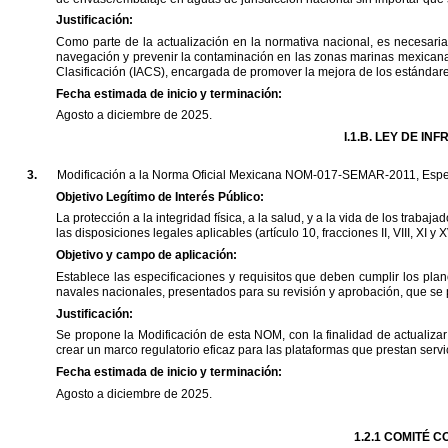
Justificación:
Como
parte
de
la
actualización
en
la
normativa
nacional,
es
necesaria
navegación
y
prevenir
la
contaminación
en
las
zonas
marinas
mexican
Clasificación
(IACS),
encargada
de
promover
la
mejora
de
los
estándar
Fecha
estimada
de
inicio
y
terminación:
Agosto
a
diciembre
de
2025.
I.1.B.
LEY
DE
INF
3.
Modificación
a
la
Norma
Oficial
Mexicana
NOM-017-SEMAR-2011,
Espe
Objetivo
Legítimo
de
Interés
Público:
La
protección
a
la
integridad
física,
a
la
salud,
y
a
la
vida
de
los
trabajad
las
disposiciones
legales
aplicables
(artículo
10,
fracciones
II,
VIII,
XI
y
X
Objetivo
y
campo
de
aplicación:
Establece
las
especificaciones
y
requisitos
que
deben
cumplir
los
plan
navales
nacionales,
presentados
para
su
revisión
y
aprobación,
que
se
Justificación:
Se
propone
la
Modificación
de
esta
NOM,
con
la
finalidad
de
actualizar
crear
un
marco
regulatorio
eficaz
para
las
plataformas
que
prestan
servi
Fecha
estimada
de
inicio
y
terminación:
Agosto
a
diciembre
de
2025.
1.2.1
COMITÉ
C