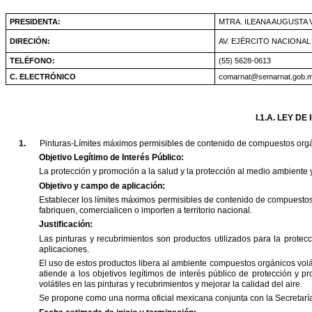
PRESIDENTA:
MTRA.
ILEANA
AUGUSTA
DIRECIÓN:
AV.
EJÉRCITO
NACIONAL
TELÉFONO:
(55)
5628-0613
C.
ELECTRÓNICO
comarnat@semarnat.gob.
I.1.A.
LEY
DE
1.
Pinturas-Límites
máximos
permisibles
de
contenido
de
compuestos
org
Objetivo
Legítimo
de
Interés
Público:
La
protección
y
promoción
a
la
salud
y
la
protección
al
medio
ambiente
Objetivo
y
campo
de
aplicación:
Establecer
los
límites
máximos
permisibles
de
contenido
de
compuesto
fabriquen,
comercialicen
o
importen
a
territorio
nacional.
Justificación:
Las
pinturas
y
recubrimientos
son
productos
utilizados
para
la
protecc
aplicaciones.
El
uso
de
estos
productos
libera
al
ambiente
compuestos
orgánicos
volá
atiende
a
los
objetivos
legítimos
de
interés
público
de
protección
y
pr
volátiles
en
las
pinturas
y
recubrimientos
y
mejorar
la
calidad
del
aire.
Se
propone
como
una
norma
oficial
mexicana
conjunta
con
la
Secretarí