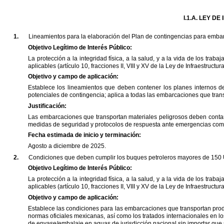
I.1.A.
LEY
DE
1.
Lineamientos
para
la
elaboración
del
Plan
de
contingencias
para
embar
Objetivo
Legítimo
de
Interés
Público:
La
protección
a
la
integridad
física,
a
la
salud,
y
a
la
vida
de
los
trabaj
aplicables
(artículo
10,
fracciones
II,
VIII
y
XV
de
la
Ley
de
Infraestructur
Objetivo
y
campo
de
aplicación:
Establece
los
lineamientos
que
deben
contener
los
planes
internos
d
potenciales
de
contingencia;
aplica
a
todas
las
embarcaciones
que
tran
Justificación:
Las
embarcaciones
que
transportan
materiales
peligrosos
deben
conta
medidas
de
seguridad
y
protocolos
de
respuesta
ante
emergencias
com
Fecha
estimada
de
inicio
y
terminación:
Agosto
a
diciembre
de
2025.
2.
Condiciones
que
deben
cumplir
los
buques
petroleros
mayores
de
150
Objetivo
Legítimo
de
Interés
Público:
La
protección
a
la
integridad
física,
a
la
salud,
y
a
la
vida
de
los
trabaj
aplicables
(artículo
10,
fracciones
II,
VIII
y
XV
de
la
Ley
de
Infraestructur
Objetivo
y
campo
de
aplicación:
Establece
las
condiciones
para
las
embarcaciones
que
transportan
pro
normas
oficiales
mexicanas,
así
como
los
tratados
internacionales
en
lo
de
envase/embalaje
en
aguas
de
jurisdicción
nacional
sin
importar
que