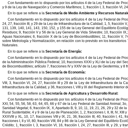
Con
fundamento
en
lo
dispuesto
por
los
artículos
4
de
la
Ley
Federal
de
Proc
y
9
de
la
Ley
de
Navegación
y
Comercio
Marítimos;
1,
fracción
I,
3,
fracción
VI,
24
En
lo
que
se
refiere
a
la
Secretaría
de
Medio
Ambiente
y
Recursos
Natural
Con
fundamento
en
lo
dispuesto
por
los
artículos
4
de
la
Ley
Federal
de
Pro
24,
27,
fracción
III,
y
29
de
la
Ley
de
Infraestructura
de
la
Calidad;
1,
5,
fracción
V,
131,
139,
140,
141,
143,
150,
152,
y
155
de
la
Ley
General
del
Equilibrio
Ecológ
Residuos;
9,
fracción
V
y
56
de
la
Ley
General
de
Vida
Silvestre;
10,
fracción
IX,
Aguas
Nacionales;
6,
fracción
X
de
la
Ley
de
Biocombustibles;
11,
fracción
V,
7
sobre
Metrología
y
Normalización,
en
relación
con
lo
previsto
en
los
transitorios
Naturales.
En
lo
que
se
refiere
a
la
Secretaría
de
Energía:
Con
fundamento
en
lo
dispuesto
por
los
artículos
4
de
la
Ley
Federal
de
Pro
de
la
Administración
Pública
Federal;
10,
fracciones
XXXI
y
XLI
de
la
Ley
del
Sec
de
Biocombustibles;
artículo
7,
fracciones
IV
y
XXIV
de
la
Ley
de
Geotermia;
y
8
f
En
lo
que
se
refiere
a
la
Secretaría
de
Economía:
Con
fundamento
en
lo
dispuesto
por
los
artículos
4
de
la
Ley
Federal
de
Proc
VIII,
3,
fracción
VI,
24,
27,
fracción
III
y
29
de
la
Ley
de
Infraestructura
de
la
Ca
Infraestructura
de
la
Calidad,
y
36,
fracciones
I,
VIII
y
IX
del
Reglamento
Interior
d
En
lo
que
se
refiere
a
la
Secretaría
de
Agricultura
y
Desarrollo
Rural:
Con
fundamento
en
lo
dispuesto
por
los
artículos
4
de
la
Ley
Federal
de
Proc
XXI,
54,
55,
56,
58,
63,
64,
65,
66
y
67
de
la
Ley
Federal
de
Sanidad
Animal;
3o,
Sanidad
Vegetal;
6,
fracción
IX,
X,
Apartado
B,
9,
10,
11,
19,
21,
26,
29
y
32
de
la
Rural
Sustentable;
4
y
9
de
la
Ley
de
Planeación;
1,
2,
fracciones
I,
II,
III,
IV,
XIII
y
XXXVIII
y
XL,
10,
17,
fracciones
VIII
y
IX,
21,
36,
fracción
III,
40,
fracción
I,
41,
fr
fracciones
I,
II
y
VI,
80,
fracción
VIII,
84
y
86
de
la
Ley
General
del
Equilibrio
Ecol
Crédito;
1,
fracción
I,
3,
fracción
VI,
16,
fracción
I,
24,
27,
fracción
III,
y
29,
y
tra