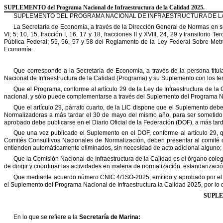
SUPLEMENTO
del Programa Nacional de Infraestructura de la Calidad 2025.
SUPLEMENTO DEL PROGRAMA NACIONAL DE INFRAESTRUCTURA DE LA
La
Secretaría
de
Economía,
a
través
de
la
Dirección
General
de
Normas
en
s
VI;
5;
10,
15,
fracción
I,
16,
17
y
18,
fracciones
II
y
XVIII,
24,
29
y
transitorio
Ter
Pública
Federal;
55,
56,
57
y
58
del
Reglamento
de
la
Ley
Federal
Sobre
Metr
Economía.
Que
corresponde
a
la
Secretaría
de
Economía,
a
través
de
la
persona
titul
Nacional
de
Infraestructura
de
la
Calidad
(Programa)
y
su
Suplemento
con
los
t
Que
el
Programa,
conforme
al
artículo
29
de
la
Ley
de
Infraestructura
de
la
nacional,
y
sólo
puede
complementarse
a
través
del
Suplemento
del
Programa
N
Que
el
artículo
29,
párrafo
cuarto,
de
la
LIC
dispone
que
el
Suplemento
deb
Normalizadoras
a
más
tardar
el
30
de
mayo
del
mismo
año,
para
ser
sometido
aprobado
debe
publicarse
en
el
Diario
Oficial
de
la
Federación
(DOF),
a
más
tar
Que
una
vez
publicado
el
Suplemento
en
el
DOF,
conforme
al
artículo
29,
q
Comités
Consultivos
Nacionales
de
Normalización,
deben
presentar
al
comité
entienden
automáticamente
eliminados,
sin
necesidad
de
acto
adicional
alguno;
Que
la
Comisión
Nacional
de
Infraestructura
de
la
Calidad
es
el
órgano
cole
de
dirigir
y
coordinar
las
actividades
en
materia
de
normalización,
estandarizació
Que
mediante
acuerdo
número
CNIC
4/1SO-2025,
emitido
y
aprobado
por
el
el
Suplemento
del
Programa
Nacional
de
Infraestructura
la
Calidad
2025,
por
lo
SUPL
En
lo
que
se
refiere
a
la
Secretaría
de
Marina: