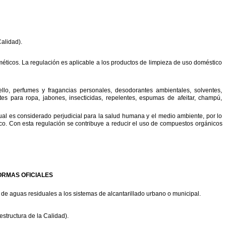
alidad).
éticos.
La
regulación
es
aplicable
a
los
productos
de
limpieza
de
uso
doméstico
llo,
perfumes
y
fragancias
personales,
desodorantes
ambientales,
solventes,
tes
para
ropa,
jabones,
insecticidas,
repelentes,
espumas
de
afeitar,
champú,
ual
es
considerado
perjudicial
para
la
salud
humana
y
el
medio
ambiente,
por
lo
co.
Con
esta
regulación
se
contribuye
a
reducir
el
uso
de
compuestos
orgánicos
ORMAS
OFICIALES
de
aguas
residuales
a
los
sistemas
de
alcantarillado
urbano
o
municipal.
aestructura
de
la
Calidad).