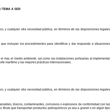
/
TEMA
A
SER
ico,
y
cualquier
otra
necesidad
pública,
en
términos
de
las
disposiciones
legales
que
incluyan
los
procedimientos
para
identificar
y
dar
respuesta
a
situaciones
el
mar,
el
medio
ambiente,
así
como
las
instalaciones
portuarias
al
implementar
orte
marítimo
y
las
mejores
prácticas
internacionales.
ico,
y
cualquier
otra
necesidad
pública,
en
términos
de
las
disposiciones
legales
lamables,
tóxicos,
contaminantes,
corrosivos
o
explosivos
de
conformidad
con
las
eo
Bruto
que
transportan
productos
petroquímicos
ya
sea
a
granel
o
en
algún
tipo