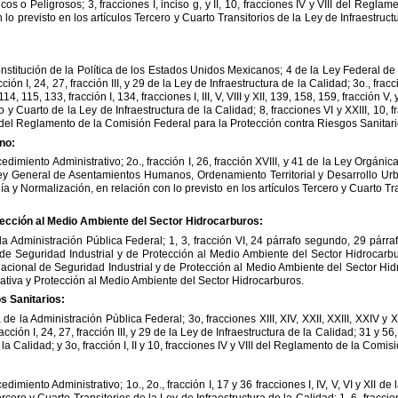
icos
o
Peligrosos;
3,
fracciones
I,
inciso
g,
y
II,
10,
fracciones
IV
y
VIII
del
Reglame
n
lo
previsto
en
los
artículos
Tercero
y
Cuarto
Transitorios
de
la
Ley
de
Infraestruct
nstitución
de
la
Política
de
los
Estados
Unidos
Mexicanos;
4
de
la
Ley
Federal
de
cción
I,
24,
27,
fracción
III,
y
29
de
la
Ley
de
Infraestructura
de
la
Calidad;
3o.,
fracc
114,
115,
133,
fracción
I,
134,
fracciones
I,
III,
V,
VIII
y
XII,
139,
158,
159,
fracción
V,
o
y
Cuarto
de
la
Ley
de
Infraestructura
de
la
Calidad;
8,
fracciones
VI
y
XXIII,
10,
f
del
Reglamento
de
la
Comisión
Federal
para
la
Protección
contra
Riesgos
Sanitari
no:
cedimiento
Administrativo;
2o.,
fracción
I,
26,
fracción
XVIII,
y
41
de
la
Ley
Orgánic
ey
General
de
Asentamientos
Humanos,
Ordenamiento
Territorial
y
Desarrollo
Urb
ía
y
Normalización,
en
relación
con
lo
previsto
en
los
artículos
Tercero
y
Cuarto
Tr
ección
al
Medio
Ambiente
del
Sector
Hidrocarburos:
la
Administración
Pública
Federal;
1,
3,
fracción
VI,
24
párrafo
segundo,
29
párra
de
Seguridad
Industrial
y
de
Protección
al
Medio
Ambiente
del
Sector
Hidrocarbu
acional
de
Seguridad
Industrial
y
de
Protección
al
Medio
Ambiente
del
Sector
Hid
ativa
y
Protección
al
Medio
Ambiente
del
Sector
Hidrocarburos.
os
Sanitarios:
a
de
la
Administración
Pública
Federal;
3o,
fracciones
XIII,
XIV,
XXII,
XXIII,
XXIV
y
X
racción
I,
24,
27,
fracción
III,
y
29
de
la
Ley
de
Infraestructura
de
la
Calidad;
31
y
56,
la
Calidad;
y
3o,
fracción
I,
II
y
10,
fracciones
IV
y
VIII
del
Reglamento
de
la
Comisi
cedimiento
Administrativo;
1o.,
2o.,
fracción
I,
17
y
36
fracciones
I,
IV,
V,
VI
y
XII
de
ercero
y
Cuarto
Transitorios
de
la
Ley
de
Infraestructura
de
la
Calidad;
1,
6,
fraccio