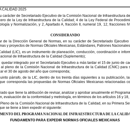
 CALIDAD 2025
u
carácter
de
Secretariado
Ejecutivo
de
la
Comisión
Nacional
de
Infraestructura
d
cero
de
la
Ley
de
Infraestructura
de
la
Calidad;
4
de
la
Ley
Federal
de
Procedimi
ología
y
Normalización,
y
2,
Apartado
A,
fracción
II,
numeral
19,
12,
fracciones
IV
CONSIDERANDO
ar
de
la
Dirección
General
de
Normas,
en
su
carácter
de
Secretariado
Ejecutivo
emas
y
proyectos
de
Normas
Oficiales
Mexicanas,
Estándares,
Patrones
Nacionales
Calidad
(LIC),
es
un
instrumento
de
planeación,
conducción,
coordinación
e
infor
acional
de
Infraestructura
de
la
Calidad
(Suplemento);
e
quedar
integrado
por
el
Secretariado
Ejecutivo
a
más
tardar
el
15
de
junio
de
ca
al
pleno
de
la
Comisión
Nacional
de
Infraestructura
de
la
Calidad
(CNIC)
para
dar
el
30
de
agosto
del
año
que
corresponda;
uinto
párrafo,
de
la
LIC,
dentro
de
los
treinta
días
siguientes
a
su
publicación,
la
que
corresponda
las
propuestas
de
Normas
Oficiales
Mexicanas
relacionadas
c
giado
que
tiene
la
atribución
de
revisar,
analizar
y
aprobar
anualmente
el
Program
n,
evaluación
de
la
conformidad
y
metrología,
en
términos
de
los
artículos
16
y
18,
Pleno
de
la
Comisión
Nacional
de
Infraestructura
de
la
Calidad,
en
su
Primera
Se
que
se
tiene
a
bien
expedir
el
siguiente:
EMENTO
DEL
PROGRAMA
NACIONAL
DE
INFRAESTRUCTURA
DE
LA
CALID
FUNDAMENTO
PARA
EXPEDIR
NORMAS
OFICIALES
MEXICANAS