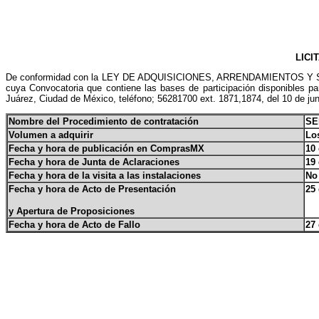
LICI
De conformidad con la LEY DE ADQUISICIONES, ARRENDAMIENTOS Y SERV
cuya Convocatoria que contiene las bases de participación disponibles pa
Juárez, Ciudad de México, teléfono; 56281700 ext. 1871,1874, del 10 de juni
Nombre del Procedimiento de contratación
SE
Volumen a adquirir
Los
Fecha y hora de publicación en ComprasMX
10 
Fecha y hora de Junta de Aclaraciones
19 
Fecha y hora de la visita a las instalaciones
No
Fecha y hora de Acto de Presentación
25 
y Apertura de Proposiciones
Fecha y hora de Acto de Fallo
27 