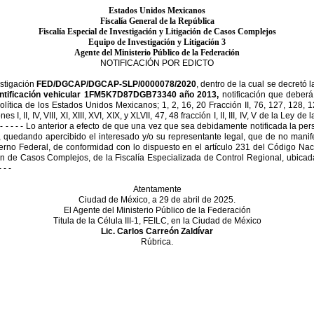
Estados Unidos Mexicanos
Fiscalía General de la República
Fiscalía Especial de Investigación y Litigación de Casos Complejos
Equipo de Investigación y Litigación 3
Agente del Ministerio Público de la Federación
NOTIFICACIÓN POR EDICTO
estigación
FED/DGCAP/
DGCAP-SLP/0000078/2020
, dentro de la cual se decretó
l
ntificación vehicular 1FM5K7D87DGB73340 año 2013,
notificación que deberá
olítica de los Estados Unidos Mexicanos; 1, 2, 16, 20 Fracción II, 76,
127, 128, 1
I, II, IV, VIII, XI, XIII, XVI, XIX, y
XLVII, 47, 48 fracción I, II, III, IV, V de la Ley d
 - - - - -
Lo anterior a efecto de que una vez que sea debidamente notificada
la per
quedando apercibido el interesado y/o su representante legal, que de no manife
erno Federal,
de conformidad con lo dispuesto en el artículo 231 del
Código Naci
ión de Casos Complejos, de la Fiscalía
Especializada de Control Regional, ubicad
- - -
Atentamente
Ciudad de México, a 29 de abril de 2025.
El Agente del Ministerio Público de la Federación
Titula de la Célula III-1, FEILC, en la Ciudad de México
Lic. Carlos Carreón Zaldívar
Rúbrica.