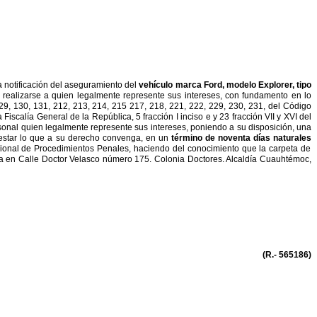
a notificación del aseguramiento del
vehículo
marca Ford, modelo Explorer, tipo
 realizarse a
quien legalmente represente sus intereses, con fundamento en lo
29, 130, 131, 212, 213, 214, 215 217, 218, 221, 222, 229, 230, 231, del Código
e la Fiscalía General de la República, 5 fracción I inciso e y 23
fracción VII y XVI del
sonal quien legalmente represente
sus intereses, poniendo a su disposición, una
star lo que
a su derecho convenga, en un
término de noventa días naturales
onal de Procedimientos Penales, haciendo del conocimiento que la carpeta de
a en Calle Doctor Velasco número 175. Colonia Doctores. Alcaldía
Cuauhtémoc,
(R.- 565186)