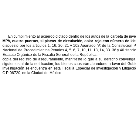
En cumplimiento al acuerdo dictado dentro de los autos de la carpeta de inv
MPV, cuatro puertas, si placas de circulación, color rojo con
número de ide
dispuesto por los artículos 1, 16, 20, 21 y
102 Apartado "A' de la Constitución P
Nacional de
Procedimientos Penales 4, 5, 6, 7, 10, 11, 13, 14, 33. 36 y 40 fracciones 
Estatuto Orgánico de la Fiscalía General de la República
. - - - - - - - - - - - - - - - - -
copia del registro de aseguramiento, manifieste lo que a su
derecho convenga, 
siguientes al de la notificación, los bienes
causarán abandono a favor del Gobi
investigación se
encuentra en esta
Fiscalía Especial de Investigación y Litigac
C.P. 06720, en la Ciudad de México
. - - - - - - - - - - - - - - - - - - - - - - - - - - - - - - - - - - 