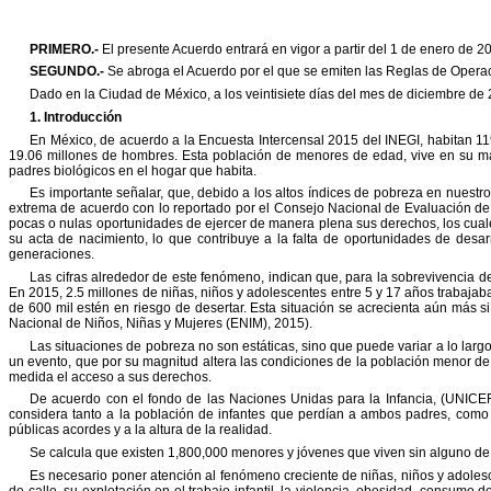
PRIMERO.-
El presente Acuerdo entrará en vigor a partir del 1 de enero de 2
SEGUNDO.-
Se abroga el Acuerdo por el que se emiten las Reglas de Oper
Dado en la Ciudad de México, a los veintisiete días del mes de diciembre de
1. Introducción
En México, de acuerdo a la Encuesta Intercensal 2015 del INEGI, habitan 
19.06 millones de hombres. Esta población de menores de edad, vive en su
ma
padres biológicos en el hogar que habita.
Es importante señalar, que, debido a los altos índices de pobreza en nuestro
extrema de acuerdo con lo reportado por el Consejo Nacional de Evaluación de
pocas o nulas oportunidades de ejercer de manera
plena sus derechos, los cual
su acta de nacimiento, lo
que contribuye a la falta de oportunidades de desar
generaciones.
Las cifras alrededor de este fenómeno, indican que, para la sobrevivencia de
En 2015, 2.5 millones de niñas, niños y adolescentes entre 5 y 17 años trabajab
de 600 mil estén en riesgo de desertar. Esta
situación se acrecienta aún más s
Nacional de
Niños, Niñas y Mujeres (ENIM), 2015).
Las situaciones de pobreza no son estáticas, sino que puede variar a lo larg
un evento, que por su magnitud altera las condiciones de la población menor de
medida el acceso a sus derechos.
De acuerdo con el fondo de las Naciones Unidas para la Infancia, (UNICEF
considera tanto a la población de infantes que perdían a ambos padres, como
públicas acordes y a la altura de la realidad.
Se calcula que existen 1,800,000 menores y jóvenes que viven sin alguno de
Es necesario poner atención al fenómeno creciente de niñas, niños y adoles
de calle, su explotación en el trabajo infantil, la violencia, obesidad, consumo d