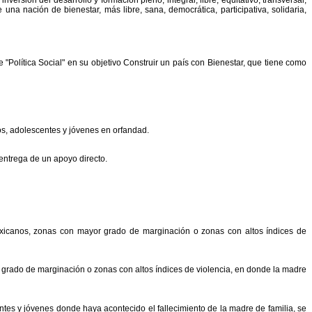
e
una nación de bienestar, más libre, sana, democrática, participativa, solidaria,
je
"
Política Social
"
en su objetivo Construir un país con
Bienestar, que tiene como
os, adolescentes y jóvenes en orfandad.
entrega de un apoyo directo.
exicanos, zonas con mayor grado de marginación o zonas con
altos índices de
grado de marginación o zonas con altos índices
de violencia, en donde la madre
ntes y jóvenes donde haya acontecido el fallecimiento
de la madre de familia, se