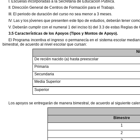
I. Escuelas incorporadas a la Secretaría de Educación Pública.
II. Dirección General de Centros de Formación para el Trabajo.
III. El periodo de duración del curso no sea menor a 3 meses.
IV. Las y los jóvenes que presenten este tipo de estudios, deberán tener co
V. Deberán cumplir con el numeral 1 del inciso b) del 3.3 de estas Reglas de
3.5 Características de los Apoyos (Tipos y Montos de Apoyo).
El Programa incentiva el ingreso o permanecía en el sistema escolar median
bimestral, de acuerdo al nivel escolar que cursan:
Ni
De recién nacido (a) hasta preescolar
Primaria
Secundaria
Media Superior
Superior
Los apoyos se entregarán de manera bimestral, de acuerdo al siguiente cale
Bimestre
1
2