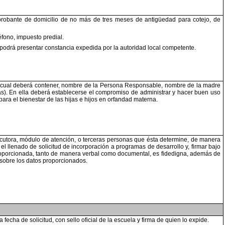
probante de
domicilio de no más de tres meses de antigüedad para
cotejo, de
éfono,
impuesto predial.
 podrá
presentar constancia expedida por la autoridad local
competente.
 cual
deberá contener, nombre de la Persona Responsable,
nombre de la madre
as). En ella deberá establecerse el
compromiso de administrar y hacer buen uso
para el
bienestar de las hijas e hijos en orfandad materna.
cutora,
módulo de atención, o terceras personas que ésta
determine, de manera
el llenado de solicitud de incorporación a
programas de desarrollo y, firmar bajo
oporcionada, tanto de
manera verbal como documental, es fidedigna, además
de
 sobre
los datos proporcionados.
la fecha
de solicitud, con sello oficial de la escuela y firma de
quien lo expide.