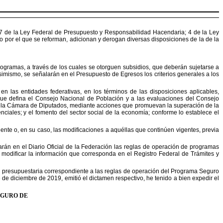
77 de la Ley Federal de Presupuesto y Responsabilidad
Hacendaria; 4 de la Ley
to por el que se reforman,
adicionan y derogan diversas disposiciones de la de la
ogramas, a través de los cuales se otorguen subsidios,
que deberán sujetarse a
Asimismo, se señalarán
en el
Presupuesto de Egresos los criterios generales a los
en las entidades federativas, en los términos de las
disposiciones aplicables,
que defina el Consejo Nacional
de
Población y a las evaluaciones del Consejo
r la Cámara de
Diputados, mediante acciones que promuevan la superación de la
enciales; y el fomento del sector social de la economía; conforme lo establece el
iente o, en su caso, las modificaciones a aquéllas
que continúen vigentes, previa
rán en el Diario Oficial de la Federación las reglas de
operación de programas
o modificar la información que
corresponda en el Registro Federal de Trámites y
n presupuestaria correspondiente a las reglas de operación
del Programa Seguro
e diciembre de 2019, emitió el
dictamen respectivo, he tenido a bien expedir el
EGURO DE