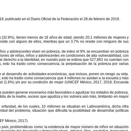
019, publicado en el Diario Oficial de la Federación el 28
de febrero de 2019.
s (32.8%), tienen menos de 18 años de edad, siendo
20.1 millones de mujeres y
side con alguno de ellos,
mientras que un 3.7% no reside con ninguno de sus
iños y adolescentes viven en pobreza, de estos el
9% se encuentran en pobreza
llones de niñas, niños y
adolescentes en condiciones de alta vulnerabilidad, con
al derecho a la identidad, en nuestro país se estima que 527,963 no cuentan con
s, esto ha traído como consecuencia, la perpetuación de la pobreza por
varias
e al desarrollo de actividades económicas, que incluso,
ponen en riesgo su vida.
; esto ha traído como
consecuencia que 4 millones no asistan a la escuela y más
ad (1.6%) y/o por su condición de mujer (UNICEF México, 2017, 2018; Encuesta
stas pueden generar escenarios más favorables o agudizar
los estados de pobreza,
rdida de la madre, suceso que
agudiza y los vulnera aún más, limitando en mayor
 orfandad, de los cuales, 10 millones se situaban en
Latinoamérica, dicha cifra
nitud del problema, situación que
dificulta la posibilidad de desarrollar políticas
EF México, 2017).
 país, problemáticas como: la existencia de mayor
número de niños en situación
inversión del desarrollo y
formación pleno, integral, libre, equitativo, transversal,