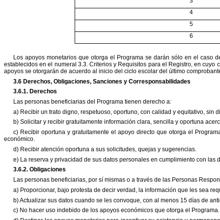
3
4
5
6
Los apoyos monetarios que otorga el Programa se darán sólo en el caso de 
establecidos en el numeral 3.3. Criterios y Requisitos para el Registro, en cuyo 
apoyos se otorgarán de acuerdo al inicio del ciclo
escolar del último comprobant
3.6 Derechos, Obligaciones, Sanciones y Corresponsabilidades
3.6.1. Derechos
Las personas beneficiarias del Programa tienen derecho a:
a) Recibir un trato digno, respetuoso, oportuno, con calidad y equitativo, sin 
b) Solicitar y recibir gratuitamente información clara, sencilla y oportuna ace
c) Recibir oportuna y gratuitamente el apoyo directo que otorga el Programa
económico.
d) Recibir atención oportuna a sus solicitudes, quejas y sugerencias.
e) La reserva y privacidad de sus datos personales en cumplimiento con las 
3.6.2. Obligaciones
Las personas beneficiarias, por sí mismas o a través de las Personas Respo
a) Proporcionar, bajo protesta de decir verdad, la información que les sea r
b) Actualizar sus datos cuando se les convoque, con al menos 15 días de anti
c) No hacer uso indebido de los apoyos económicos que otorga el Programa.