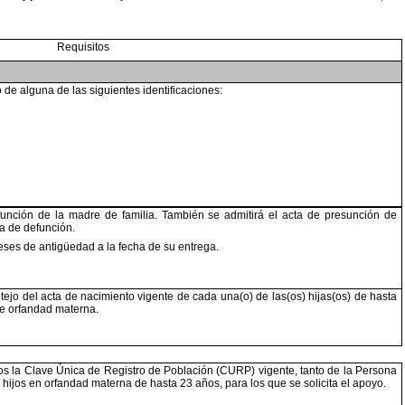
Requisitos
o de
alguna de las siguientes identificaciones:
función
de
la madre de familia. También se admitirá el acta de
presunción de
ta de defunción.
eses de
antigüedad a la fecha de su entrega.
tejo del
acta de nacimiento vigente de cada una(o) de las(os)
hijas(os) de hasta
de orfandad materna.
os la
Clave Única de Registro de Población (CURP) vigente,
tanto de la Persona
e hijos en orfandad materna de hasta 23
años, para los que se solicita el apoyo.