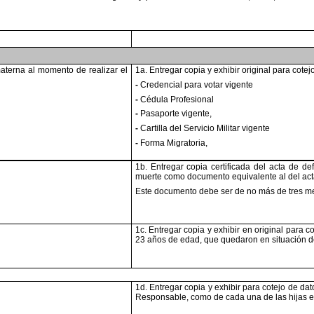
 materna al momento de
realizar el
1a. Entregar copia y exhibir original para cotej
-
Credencial para votar vigente
-
Cédula Profesional
-
Pasaporte vigente,
-
Cartilla del Servicio Militar vigente
-
Forma Migratoria,
1b. Entregar copia certificada del acta de de
muerte como documento equivalente al
del ac
Este documento debe ser de no más de tres m
1c. Entregar copia y exhibir en original para co
23 años de edad, que quedaron en
situación 
1d. Entregar copia y exhibir para cotejo de dat
Responsable, como de cada una
de las hijas 