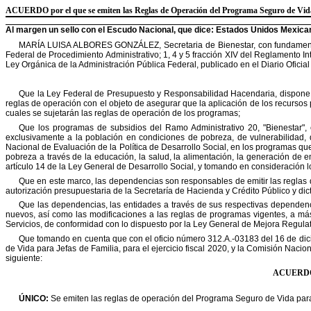
ACUERDO
por el que se emiten las Reglas de Operación del Programa Seguro de Vid
Al margen un sello con el Escudo Nacional, que dice: Estados Unidos Mexic
MARÍA LUISA ALBORES GONZÁLEZ, Secretaria de Bienestar, con fundamento 
Federal de Procedimiento Administrativo; 1, 4 y 5 fracción XIV del Reglamento Int
Ley Orgánica de la Administración Pública Federal,
publicado en el Diario Oficia
Que la Ley Federal de Presupuesto y Responsabilidad Hacendaria, dispon
reglas de operación con el objeto de asegurar que la aplicación de los recursos
cuales se sujetarán las reglas de operación de
los
programas;
Que los programas de subsidios del Ramo Administrativo 20, "Bienestar", 
exclusivamente a la población en condiciones de pobreza, de vulnerabilidad, 
Nacional de Evaluación de la Política de Desarrollo Social, en los
programas que 
pobreza a través de
la educación, la salud,
la alimentación, la generación de 
artículo 14 de la Ley
General de Desarrollo Social, y tomando en consideración l
Que en este marco, las dependencias son responsables de emitir las reglas 
autorización presupuestaria de la Secretaría de Hacienda y Crédito Público y
dic
Que las dependencias, las entidades a través de sus respectivas dependenc
nuevos, así como las modificaciones a las reglas de programas vigentes, a má
Servicios, de conformidad con lo dispuesto por la Ley
General de Mejora Regulat
Que tomando en cuenta que con el oficio número 312.A.-03183 del 16 de dic
de Vida para Jefas de Familia, para el ejercicio fiscal 2020, y la Comisión Nacio
siguiente:
ACUERDO
ÚNICO:
Se emiten las reglas de operación del Programa Seguro de Vida para