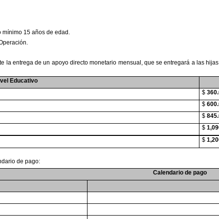
mo mínimo 15 años de edad.
 Operación.
te la entrega de un apoyo
directo monetario mensual, que se entregará a las hijas
vel Educativo
$
360
$
600
$
845
$
1,09
$
1,20
ndario de pago:
Calendario de pago