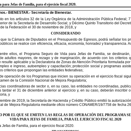
a para Jefas de Familia,
para el ejercicio fiscal 2020.
anos.- BIENESTAR.- Secretaría
de Bienestar.
en los artículos 32 de la
Ley Orgánica de la Administración Pública Federal; 
erior
de la Secretaría de Desarrollo Social; y Décimo Quinto Transitorio del Decre
l de la Federación el 30 de noviembre de 2018, y
CONSIDERANDO
e que la Cámara de Diputados
en el Presupuesto de Egresos, podrá señalar los pr
públicos se realice con eficiencia, eficacia, economía, honradez y transparencia. 
entre ellos, el Programa Seguro
de Vida para Jefas de Familia, se destinarán, 
de
adultos mayores, de rezago y de marginación, de acuerdo con los criterios 
resulte aplicable y la Declaratoria de Zonas de Atención Prioritaria formulada po
empleo e ingreso, autoempleo y capacitación; protección social y programas
asist
os criterios que propongan las entidades
federativas;
de operación de los
Programas que inicien su operación en el ejercicio fiscal sigu
tamen de la Comisión Nacional de Mejora Regulatoria;
ias coordinadoras de sector o,
en su caso, las entidades no coordinadas, publica
s
tardar el 31 de diciembre anterior al ejercicio y, en su caso, deberán inscribir 
oria, y
iembre de 2019, la Secretaría
de Hacienda y Crédito Público emitió la autorizació
nal de
Mejora Regulatoria mediante oficio número CONAMER/19/7758 de fecha 26 d
 POR EL QUE SE EMITEN LAS REGLAS DE OPERACIÓN DEL PROGRAMA S
VIDA PARA JEFAS DE FAMILIA, PARA EL EJERCICIO FISCAL 2020
 Jefas de Familia, para el
ejercicio fiscal 2020.