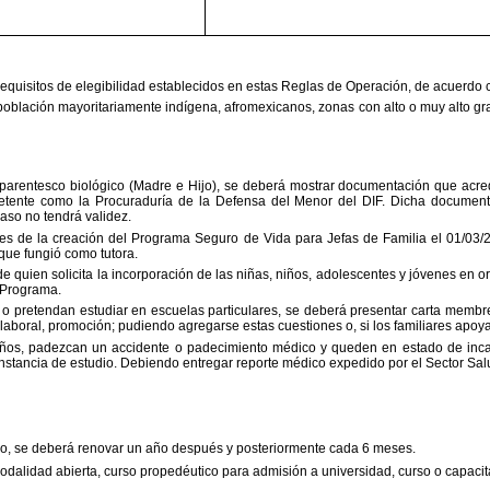
equisitos de elegibilidad
establecidos en estas Reglas de Operación, de acuerdo c
población mayoritariamente
indígena, afromexicanos, zonas con alto o muy alto g
parentesco biológico (Madre e
Hijo), se deberá mostrar documentación que acred
petente como
la
Procuraduría de la Defensa del Menor del DIF. Dicha document
caso no tendrá validez.
ntes de la creación del Programa
Seguro de Vida para Jefas de Familia el 01/03/2
 que fungió
como tutora.
e quien solicita la
incorporación de las niñas, niños, adolescentes y jóvenes en 
 Programa.
 o pretendan estudiar en
escuelas particulares, se deberá presentar carta membre
laboral, promoción; pudiendo agregarse estas cuestiones o, si los familiares ap
años, padezcan un accidente o
padecimiento médico y queden en estado de incapa
nstancia de estudio. Debiendo entregar reporte médico expedido por el Sector Salud 
do, se deberá renovar un año
después y posteriormente cada 6 meses.
odalidad abierta, curso
propedéutico para admisión a universidad, curso o capacit