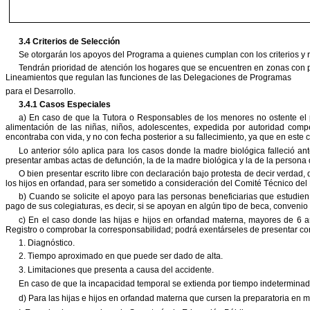
3.4 Criterios de Selección
Se otorgarán los apoyos del Programa a quienes cumplan con los criterios y r
Tendrán prioridad de atención los hogares que se encuentren en zonas con 
Lineamientos que regulan las funciones de las Delegaciones de Programas
para el Desarrollo.
3.4.1 Casos Especiales
a) En caso de que la Tutora o Responsables de los menores no ostente el 
alimentación de las niñas, niños, adolescentes, expedida por autoridad com
encontraba con vida, y no con fecha posterior a su fallecimiento, ya que
en este 
Lo anterior sólo aplica para los casos donde la madre biológica falleció a
presentar ambas actas de defunción, la de la madre biológica y la de la persona
O bien presentar escrito libre con declaración bajo protesta de decir verdad, d
los hijos en orfandad, para ser sometido a consideración del Comité
Técnico del
b) Cuando se solicite el apoyo para las personas beneficiarias que estudien
pago de sus colegiaturas, es decir, si se apoyan en algún tipo de beca, convenio
c) En el caso donde las hijas e hijos en orfandad materna, mayores de 6 
Registro o comprobar la corresponsabilidad; podrá exentárseles de presentar
co
1. Diagnóstico.
2. Tiempo aproximado en que puede ser dado de alta.
3. Limitaciones que presenta a causa del accidente.
En caso de que la incapacidad temporal se extienda por tiempo indetermina
d) Para las hijas e hijos en orfandad materna que cursen la preparatoria en m