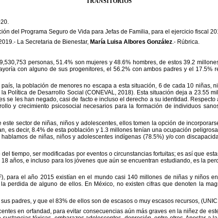
TRANSITORIOS
020.
ación del Programa Seguro de
Vida para Jefas de Familia, para el ejercicio fiscal 2
 2019.
-
La Secretaria de
Bienestar
,
María Luisa Albores González
.- Rúbrica.
119,530,753 personas, 51.4%
son mujeres y 48.6% hombres, de estos 39.2 millone
yoría con alguno de sus progenitores, el 56.2% con ambos padres y el 17.5% re
 país, la población de
menores no escapa a esta situación, 6 de cada 10 niñas, n
la Política de Desarrollo Social (CONEVAL, 2018). Esta situación deja a 23.55 mi
es se les han negado, casi de facto e incluso el derecho a su identidad. Respecto
rollo y crecimiento psicosocial necesarios para
la
formación de individuos sano
 este sector de niñas, niños y
adolescentes, ellos tomen la opción de incorporars
an,
es decir, 8.4% de esta población y 1.3 millones tenían una ocupación peligrosa
i hablamos de niñas, niños y adolescentes indígenas (78.5%) y/o con
discapacid
o del tiempo, ser modificadas
por eventos o circunstancias fortuitas; es así que e
 18
años, e incluso para los jóvenes que aún se encuentran estudiando, es la pe
), para el año 2015 existían
en
el mundo casi 140 millones de niñas y niños en
 la
perdida de alguno de ellos. En México, no existen cifras que denoten la mag
 sus padres, y que el 83% de
ellos son de escasos o muy escasos recursos, (UNIC
centes en orfandad, para
evitar consecuencias aún más graves en la niñez de este
e
sustancias tóxicas, embarazos adolescentes, depresión, entre otros. Apostar a la 