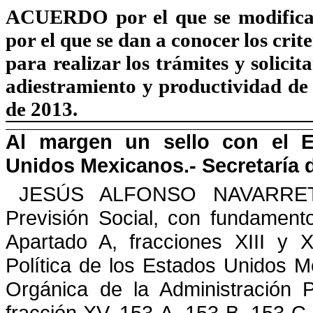
ACUERDO
por el que se modifica
por el que se dan a conocer los crite
para realizar los trámites y solicit
adiestramiento y productividad
de
de 2013.
Al margen un sello con el E
Unidos Mexicanos.- Secretaría d
JESÚS ALFONSO NAVARRETE 
Previsión Social, con fundament
Apartado A, fracciones XIII y X
Política
de los Estados Unidos Me
Orgánica de la Administración
P
fracción XV, 153-A, 153-B, 153-C,