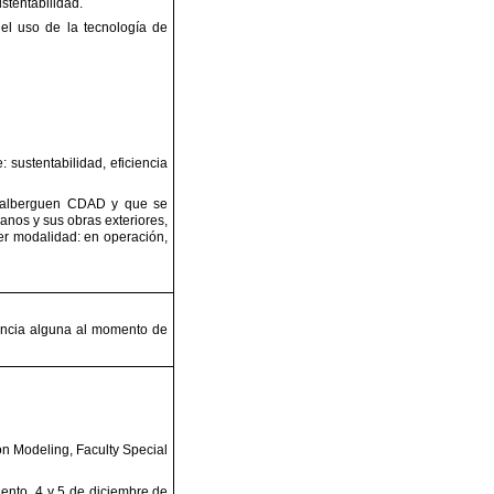
stentabilidad.
el uso de la tecnología de
 sustentabilidad, eficiencia
e alberguen CDAD y que se
banos y sus obras exteriores,
er modalidad: en operación,
rencia alguna al momento
de
on Modeling, Faculty
Special
iento, 4 y 5 de diciembre de