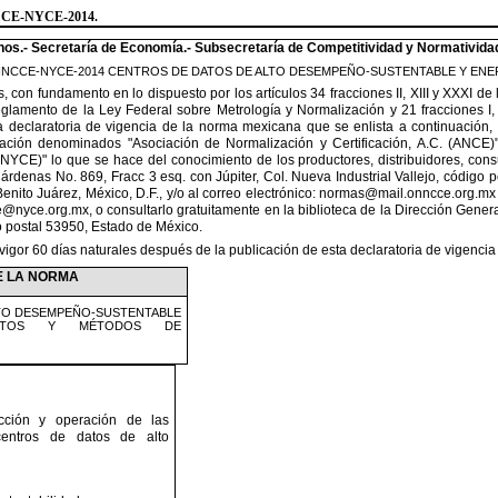
NCCE-NYCE-2014.
nos.- Secretaría de Economía.-
Subsecretaría de Competitividad y Normativida
ONNCCE-NYCE-2014 CENTRO
S
DE DATOS DE ALTO DESEMPEÑO-SUSTENTABLE Y ENE
s, con fundamento en lo
dispuesto por los artículos 34 fracciones II, XIII y XXXI d
glamento de la Ley Federal sobre Metrología y Normalización y 21 fracciones I,
la declaratoria de vigencia de la norma mexicana que se enlista a continuación,
zación denominados
"
Asociación de Normalización y
Certificación, A.C. (ANCE)
NYCE)
"
lo que se hace del
conocimiento de los productores, distribuidores, con
árdenas No. 869, Fracc 3 esq. con Júpiter, Col. Nueva Industrial Vallejo, código p
nito Juárez, México, D.F., y/o al correo electrónico
:
normas@mail.onncce.org.mx
e@nyce.org.mx
, o
consultarlo
gratuitamente en la biblioteca
de la Dirección Gener
 postal 53950, Estado
de
México.
gor 60 días naturales
después de la publicación de esta declaratoria de vigencia
E LA NORMA
TO DESEMPEÑO-
SUSTENTABLE
ISITOS Y MÉTODOS
DE
ucción y operación de las
 centros de datos de alto