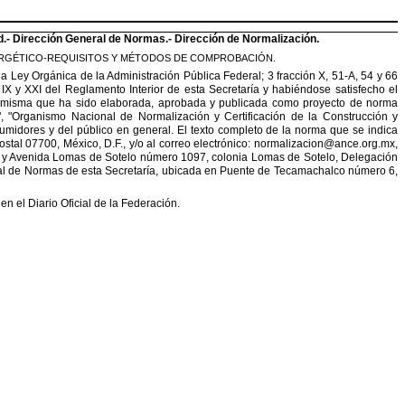
d.-
Dirección General de Normas.- Dirección de Normalización.
RGÉTICO-
REQUISITOS Y MÉTODOS DE COMPROBACIÓN.
e la Ley Orgánica de la Administración Pública
Federal; 3 fracción X, 51-A, 54 y 66
 IX y XXI del Reglamento
Interior de esta Secretaría y habiéndose satisfecho el
misma que ha sido elaborada
, aprobada y publicada como proyecto de norma
"
,
"
Organismo Nacional de Normalización y Certificación de la Construcción y
sumidores y del público en general. El texto completo de
la norma que se indica
ostal 07700, México, D.F.
,
y/o al correo electrónico: normalizacion@ance.org.mx,
y Avenida Lomas de Sotelo número 1097, colonia Lomas de Sotelo, Delegación
al de Normas de esta Secretaría, ubicada en Puente de Tecamachalco número 6,
 en el
Diario Oficial de la Federación.