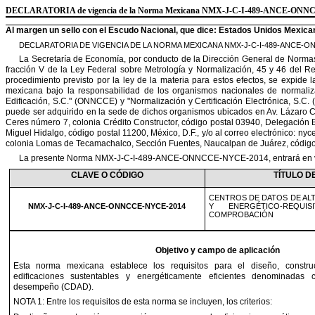
DECLARATORIA
de vigencia de la Norma Mexicana NMX-J-C-I-489-ANCE-ON
Al margen un sello con el Escudo Nacional, que dice: Estados Unidos Mexica
DECLARATORIA DE VIGENCIA DE LA NORMA MEXICANA NMX-J-C-I-489-ANCE-
La Secretaría de Economía, por conducto de la Dirección General de Norma
fracción V de la Ley Federal sobre Metrología y Normalización, 45 y 46 del
Re
procedimiento previsto por la ley de la materia para
estos efectos, se expide 
mexicana bajo la
responsabilidad de los organismos nacionales de normali
Edificación, S.C.
"
(ONNCCE) y
"
Normalización y Certificación Electrónica, S.C
.
(
puede ser adquirido en la sede de dichos organismos ubicados en Av. Lázaro
C
Ceres número 7, colonia Crédito Constructor, código
postal 03940, Delegación Be
Miguel Hidalgo, código postal
11200, México
,
D.F.
,
y/o al correo electrónico:
nyc
colonia Lomas de Tecamachalco, Sección Fuentes, Naucalpan de Juárez, código
La presente Norma NMX-J-C-I-489-ANCE-ONNCCE-NYCE-2014, entrará en vi
CLAVE O CÓDIGO
TÍTULO D
CENTROS DE DATOS DE AL
NMX-J-C-I-489-ANCE-ONNCCE-NYCE-2014
Y ENERGÉTICO-REQU
COMPROBACIÓN
Objetivo y campo de aplicación
Esta norma mexicana establece los requisitos para el diseño, constr
edificaciones sustentables y energéticamente eficientes denominadas
desempeño
(CDAD).
NOTA 1: Entre los requisitos de esta norma se incluyen, los criterios: