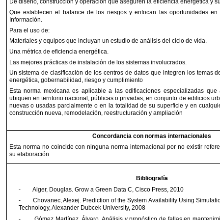
De diseño, construcción y operación que aseguren la eficiencia energética y su
Que establecen el balance de los riesgos y enfocan las oportunidades en 
Información.
Para el uso de:
Materiales y equipos que incluyan un estudio de análisis del ciclo de vida.
Una métrica de eficiencia energética.
Las mejores prácticas de instalación de los sistemas involucrados.
Un sistema de clasificación de los centros de datos que integren los temas de:
energética, gobernabilidad, riesgo y cumplimiento
Esta norma mexicana es aplicable a las edificaciones especializadas qu
ubiquen en territorio nacional, públicas o privadas; en conjunto de edificios ur
nuevas o usadas parcialmente o en la totalidad de su superficie y en cualqui
construcción nueva, remodelación, reestructuración y ampliación
Concordancia con normas internacionales
Esta norma no coincide con ninguna norma internacional por no existir refe
su elaboración
Bibliografía
-
Alger, Douglas. Grow a Green Data C, Cisco Press, 2010
-
Chovanec, Alexej. Prediction of the System Availability Using Simulati
Technology, Alexander Dubcek University, 2008
-
Gómez Martínez, Álvaro. Análisis y pronóstico de fallas en mantenim