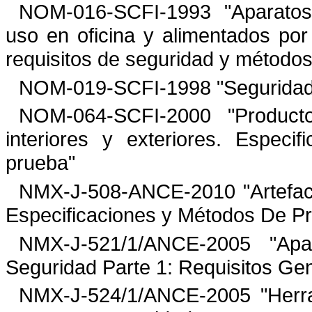
NOM-016-SCFI-1993
"
Aparatos
uso en oficina y alimentados por
requisitos de seguridad y método
NOM-019-SCFI-1998
"
Seguridad
NOM-064-SCFI-2000
"
Product
interiores y exteriores.
Especif
prueba
"
NMX-J-508-ANCE-2010
"
Artefa
Especificaciones y Métodos
De
P
NMX-J-521/1/ANCE-2005
"
Apa
Seguridad Parte 1: Requisitos
Gen
NMX-J-524/1/ANCE-2005
"
Herr