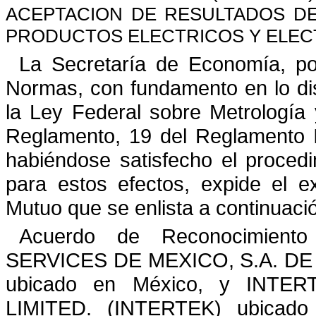
ACEPTACI
O
N DE RESULTADOS DE
PRODUCTOS EL
E
CTRICOS Y ELEC
La Secretaría de Economía, po
Normas, con fundamento en lo
di
la Ley Federal sobre Metrología 
Reglamento, 19 del Reglamento I
habiéndose satisfecho el
procedi
para estos efectos, expide el e
Mutuo que se enlista a continuaci
Acuerdo de Reconocimient
SERVICES DE M
E
XICO, S.A. DE
ubicado en México, y INTE
LIMITED. (INTERTEK) ubicado 