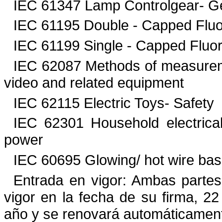
IEC 61347 Lamp Controlgear- G
IEC 61195 Double - Capped Fluo
IEC 61199 Single - Capped Fluor
IEC 62087 Methods of measureme
video and related equipment
IEC 62115 Electric Toys- Safety
IEC 62301 Household electrica
power
IEC 60695 Glowing/ hot wire ba
Entrada en vigor: Ambas parte
vigor en la fecha de su firma, 22
año y se renovará automáticament