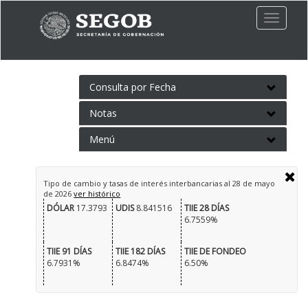
Toggle
naviga
Consulta por Fecha
Notas
Menú
Tipo de cambio y tasas de interés interbancarias al
28 de mayo
de 2026
ver histórico
DÓLAR
17.3793
UDIS
8.841516
TIIE 28 DÍAS
6.7559%
TIIE 91 DÍAS
TIIE 182 DÍAS
TIIE DE FONDEO
6.7931%
6.8474%
6.50%